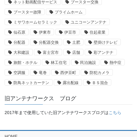
ネット動画配信サービス
ブースター交換
ブースター故障
プライムホーム
ミサワホームセラミック
ユニコーンアンテナ
仙石原
伊東市
伊豆市
住起産業
分配器
分配器交換
土肥
壁掛けテレビ
大和建設
富士宮市
店舗
彩アンテナ
旅館・ホテル
林工住宅
民泊施設
熱中症
空調服
竜巻
西伊豆町
防犯カメラ
防鳥ネットカーテン
露出配線
ＢＳ混合
旧アンテナワークス ブログ
2017年まで使用していた旧アンテナワークスブログは
こちら
HOME