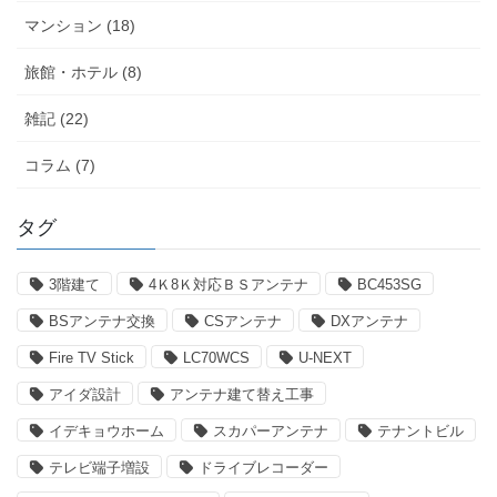
マンション (18)
旅館・ホテル (8)
雑記 (22)
コラム (7)
タグ
3階建て
4Ｋ8Ｋ対応ＢＳアンテナ
BC453SG
BSアンテナ交換
CSアンテナ
DXアンテナ
Fire TV Stick
LC70WCS
U-NEXT
アイダ設計
アンテナ建て替え工事
イデキョウホーム
スカパーアンテナ
テナントビル
テレビ端子増設
ドライブレコーダー