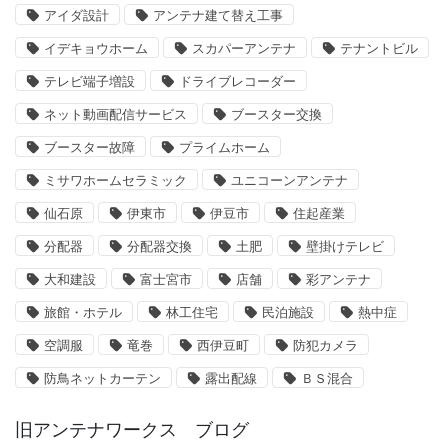
アイダ設計
アンテナ建て替え工事
イデキョウホーム
スカパーアンテナ
テナントビル
テレビ端子増設
ドライブレコーダー
ネット動画配信サービス
ブースター交換
ブースター故障
プライムホーム
ミサワホームセラミック
ユニコーンアンテナ
仙石原
伊東市
伊豆市
住起産業
分配器
分配器交換
土肥
壁掛けテレビ
大和建設
富士宮市
店舗
彩アンテナ
旅館・ホテル
林工住宅
民泊施設
熱中症
空調服
竜巻
西伊豆町
防犯カメラ
防鳥ネットカーテン
露出配線
ＢＳ混合
旧アンテナワークス ブログ