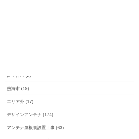
函南町 (25)
伊豆の国市 (29)
伊豆市 (14)
小山町 (9)
富士市 (20)
富士宮市 (5)
熱海市 (19)
エリア外 (17)
デザインアンテナ (174)
アンテナ屋根裏設置工事 (63)