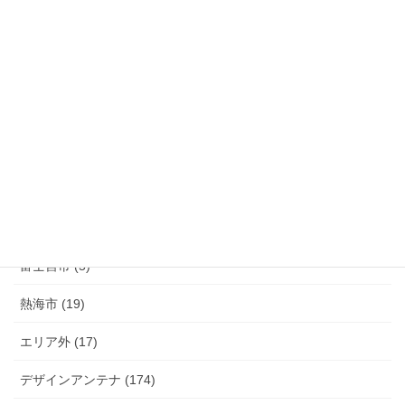
清水町 (33)
函南町 (25)
伊豆の国市 (29)
伊豆市 (14)
小山町 (9)
富士市 (20)
富士宮市 (5)
熱海市 (19)
エリア外 (17)
デザインアンテナ (174)