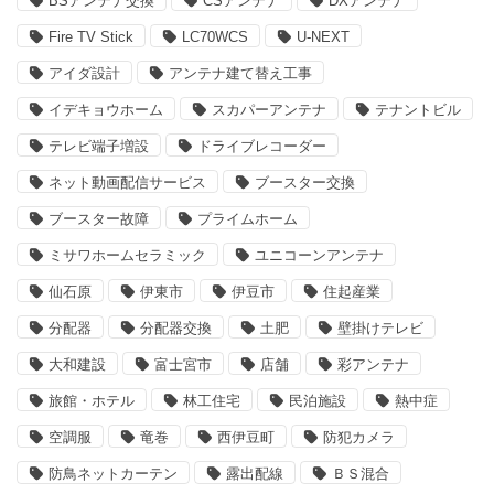
BSアンテナ交換
CSアンテナ
DXアンテナ
Fire TV Stick
LC70WCS
U-NEXT
アイダ設計
アンテナ建て替え工事
イデキョウホーム
スカパーアンテナ
テナントビル
テレビ端子増設
ドライブレコーダー
ネット動画配信サービス
ブースター交換
ブースター故障
プライムホーム
ミサワホームセラミック
ユニコーンアンテナ
仙石原
伊東市
伊豆市
住起産業
分配器
分配器交換
土肥
壁掛けテレビ
大和建設
富士宮市
店舗
彩アンテナ
旅館・ホテル
林工住宅
民泊施設
熱中症
空調服
竜巻
西伊豆町
防犯カメラ
防鳥ネットカーテン
露出配線
ＢＳ混合