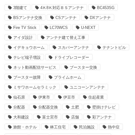
3階建て
4Ｋ8Ｋ対応ＢＳアンテナ
BC453SG
BSアンテナ交換
CSアンテナ
DXアンテナ
Fire TV Stick
LC70WCS
U-NEXT
アイダ設計
アンテナ建て替え工事
イデキョウホーム
スカパーアンテナ
テナントビル
テレビ端子増設
ドライブレコーダー
ネット動画配信サービス
ブースター交換
ブースター故障
プライムホーム
ミサワホームセラミック
ユニコーンアンテナ
仙石原
伊東市
伊豆市
住起産業
分配器
分配器交換
土肥
壁掛けテレビ
大和建設
富士宮市
店舗
彩アンテナ
旅館・ホテル
林工住宅
民泊施設
熱中症