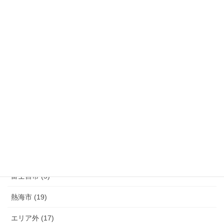
裾野市 (44)
長泉町 (39)
清水町 (33)
函南町 (25)
伊豆の国市 (29)
伊豆市 (14)
小山町 (9)
富士市 (20)
富士宮市 (5)
熱海市 (19)
エリア外 (17)