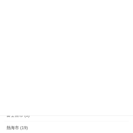
御殿場市 (72)
裾野市 (44)
長泉町 (39)
清水町 (33)
函南町 (25)
伊豆の国市 (29)
伊豆市 (14)
小山町 (9)
富士市 (20)
富士宮市 (5)
熱海市 (19)