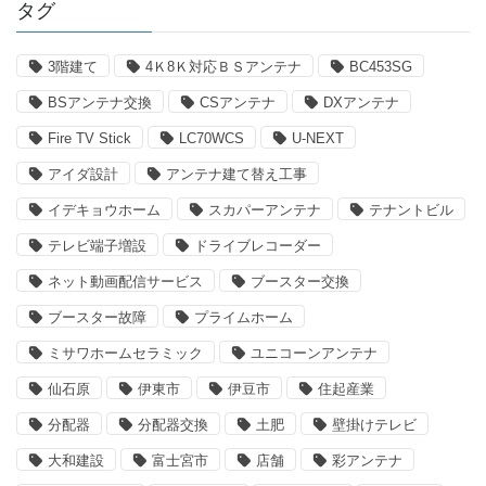
タグ
3階建て
4Ｋ8Ｋ対応ＢＳアンテナ
BC453SG
BSアンテナ交換
CSアンテナ
DXアンテナ
Fire TV Stick
LC70WCS
U-NEXT
アイダ設計
アンテナ建て替え工事
イデキョウホーム
スカパーアンテナ
テナントビル
テレビ端子増設
ドライブレコーダー
ネット動画配信サービス
ブースター交換
ブースター故障
プライムホーム
ミサワホームセラミック
ユニコーンアンテナ
仙石原
伊東市
伊豆市
住起産業
分配器
分配器交換
土肥
壁掛けテレビ
大和建設
富士宮市
店舗
彩アンテナ