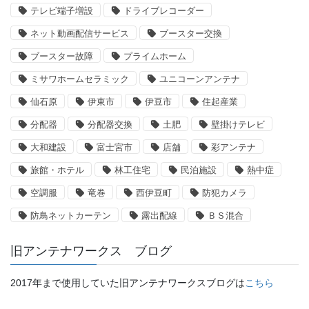
テレビ端子増設
ドライブレコーダー
ネット動画配信サービス
ブースター交換
ブースター故障
プライムホーム
ミサワホームセラミック
ユニコーンアンテナ
仙石原
伊東市
伊豆市
住起産業
分配器
分配器交換
土肥
壁掛けテレビ
大和建設
富士宮市
店舗
彩アンテナ
旅館・ホテル
林工住宅
民泊施設
熱中症
空調服
竜巻
西伊豆町
防犯カメラ
防鳥ネットカーテン
露出配線
ＢＳ混合
旧アンテナワークス ブログ
2017年まで使用していた旧アンテナワークスブログは
こちら