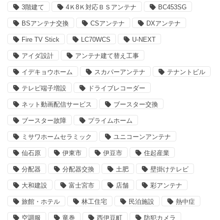
3階建て
4Ｋ8Ｋ対応ＢＳアンテナ
BC453SG
BSアンテナ交換
CSアンテナ
DXアンテナ
Fire TV Stick
LC70WCS
U-NEXT
アイダ設計
アンテナ建て替え工事
イデキョウホーム
スカパーアンテナ
テナントビル
テレビ端子増設
ドライブレコーダー
ネット動画配信サービス
ブースター交換
ブースター故障
プライムホーム
ミサワホームセラミック
ユニコーンアンテナ
仙石原
伊東市
伊豆市
住起産業
分配器
分配器交換
土肥
壁掛けテレビ
大和建設
富士宮市
店舗
彩アンテナ
旅館・ホテル
林工住宅
民泊施設
熱中症
空調服
竜巻
西伊豆町
防犯カメラ