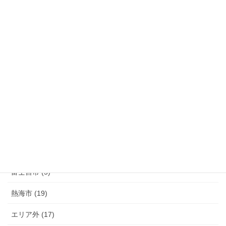
裾野市 (44)
長泉町 (39)
清水町 (33)
函南町 (25)
伊豆の国市 (29)
伊豆市 (14)
小山町 (9)
富士市 (20)
富士宮市 (5)
熱海市 (19)
エリア外 (17)