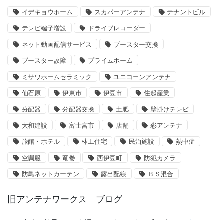
イデキョウホーム
スカパーアンテナ
テナントビル
テレビ端子増設
ドライブレコーダー
ネット動画配信サービス
ブースター交換
ブースター故障
プライムホーム
ミサワホームセラミック
ユニコーンアンテナ
仙石原
伊東市
伊豆市
住起産業
分配器
分配器交換
土肥
壁掛けテレビ
大和建設
富士宮市
店舗
彩アンテナ
旅館・ホテル
林工住宅
民泊施設
熱中症
空調服
竜巻
西伊豆町
防犯カメラ
防鳥ネットカーテン
露出配線
ＢＳ混合
旧アンテナワークス ブログ