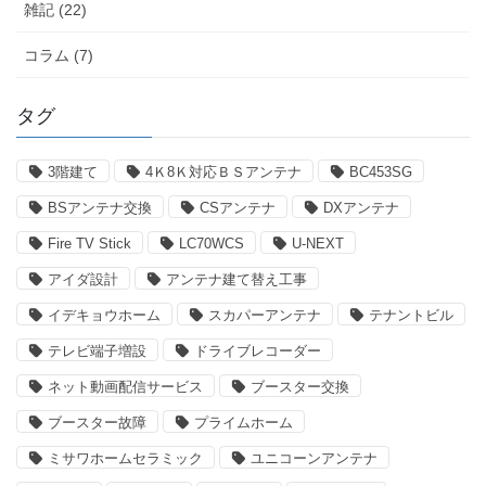
雑記 (22)
コラム (7)
タグ
3階建て
4Ｋ8Ｋ対応ＢＳアンテナ
BC453SG
BSアンテナ交換
CSアンテナ
DXアンテナ
Fire TV Stick
LC70WCS
U-NEXT
アイダ設計
アンテナ建て替え工事
イデキョウホーム
スカパーアンテナ
テナントビル
テレビ端子増設
ドライブレコーダー
ネット動画配信サービス
ブースター交換
ブースター故障
プライムホーム
ミサワホームセラミック
ユニコーンアンテナ