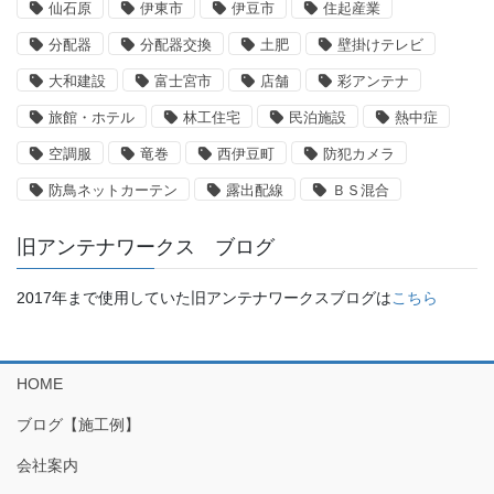
仙石原
伊東市
伊豆市
住起産業
分配器
分配器交換
土肥
壁掛けテレビ
大和建設
富士宮市
店舗
彩アンテナ
旅館・ホテル
林工住宅
民泊施設
熱中症
空調服
竜巻
西伊豆町
防犯カメラ
防鳥ネットカーテン
露出配線
ＢＳ混合
旧アンテナワークス ブログ
2017年まで使用していた旧アンテナワークスブログは
こちら
HOME
ブログ【施工例】
会社案内