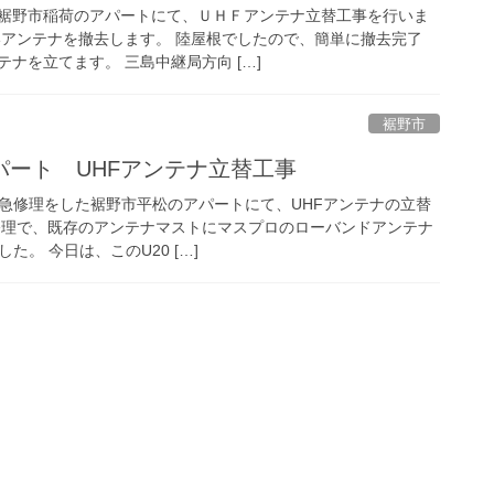
裾野市稲荷のアパートにて、ＵＨＦアンテナ立替工事を行いま
いアンテナを撤去します。 陸屋根でしたので、簡単に撤去完了
ナを立てます。 三島中継局方向 […]
裾野市
パート UHFアンテナ立替工事
応急修理をした裾野市平松のアパートにて、UHFアンテナの立替
修理で、既存のアンテナマストにマスプロのローバンドアンテナ
た。 今日は、このU20 […]