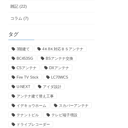
雑記 (22)
コラム (7)
タグ
3階建て
4Ｋ8Ｋ対応ＢＳアンテナ
BC453SG
BSアンテナ交換
CSアンテナ
DXアンテナ
Fire TV Stick
LC70WCS
U-NEXT
アイダ設計
アンテナ建て替え工事
イデキョウホーム
スカパーアンテナ
テナントビル
テレビ端子増設
ドライブレコーダー