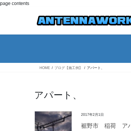
コ
ナ
page contents
ン
ビ
テ
ゲ
ン
ー
ツ
シ
へ
ョ
ス
ン
キ
に
ッ
移
プ
動
HOME
ブログ【施工例】
アパート、
アパート、
2017年2月1日
裾野市 稲荷 ア