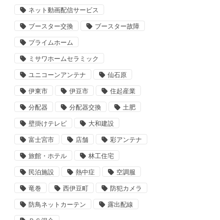
ネット動画配信サービス
ブースター交換
ブースター故障
プライムホーム
ミサワホームセラミック
ユニコーンアンテナ
仙石原
伊東市
伊豆市
住起産業
分配器
分配器交換
土肥
壁掛けテレビ
大和建設
富士宮市
店舗
彩アンテナ
旅館・ホテル
林工住宅
民泊施設
熱中症
空調服
竜巻
西伊豆町
防犯カメラ
防鳥ネットカーテン
露出配線