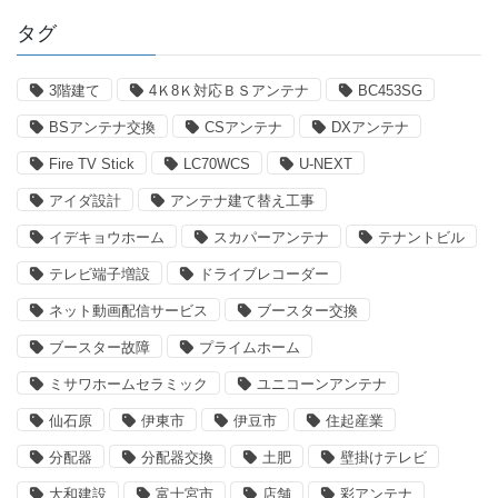
タグ
3階建て
4Ｋ8Ｋ対応ＢＳアンテナ
BC453SG
BSアンテナ交換
CSアンテナ
DXアンテナ
Fire TV Stick
LC70WCS
U-NEXT
アイダ設計
アンテナ建て替え工事
イデキョウホーム
スカパーアンテナ
テナントビル
テレビ端子増設
ドライブレコーダー
ネット動画配信サービス
ブースター交換
ブースター故障
プライムホーム
ミサワホームセラミック
ユニコーンアンテナ
仙石原
伊東市
伊豆市
住起産業
分配器
分配器交換
土肥
壁掛けテレビ
大和建設
富士宮市
店舗
彩アンテナ