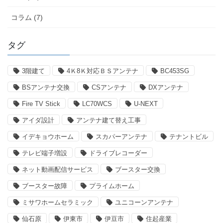
コラム (7)
タグ
3階建て
4Ｋ8Ｋ対応ＢＳアンテナ
BC453SG
BSアンテナ交換
CSアンテナ
DXアンテナ
Fire TV Stick
LC70WCS
U-NEXT
アイダ設計
アンテナ建て替え工事
イデキョウホーム
スカパーアンテナ
テナントビル
テレビ端子増設
ドライブレコーダー
ネット動画配信サービス
ブースター交換
ブースター故障
プライムホーム
ミサワホームセラミック
ユニコーンアンテナ
仙石原
伊東市
伊豆市
住起産業