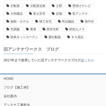
分配器
分配器交換
土肥
壁掛けテレビ
大和建設
富士宮市
店舗
彩アンテナ
旅館・ホテル
林工住宅
民泊施設
熱中症
空調服
竜巻
西伊豆町
防犯カメラ
防鳥ネットカーテン
露出配線
ＢＳ混合
旧アンテナワークス ブログ
2017年まで使用していた旧アンテナワークスブログは
こちら
HOME
ブログ【施工例】
会社案内
アンテナ工事料金