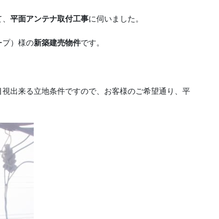
て、
平面アンテナ取付工事
に伺いました。
ープ）様の
新築建売物件
です。
目視出来る立地条件ですので、お客様のご希望通り、平