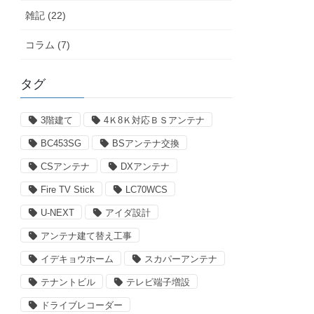
雑記 (22)
コラム (7)
タグ
3階建て
4Ｋ8Ｋ対応ＢＳアンテナ
BC453SG
BSアンテナ交換
CSアンテナ
DXアンテナ
Fire TV Stick
LC70WCS
U-NEXT
アイダ設計
アンテナ建て替え工事
イデキョウホーム
スカパーアンテナ
テナントビル
テレビ端子増設
ドライブレコーダー