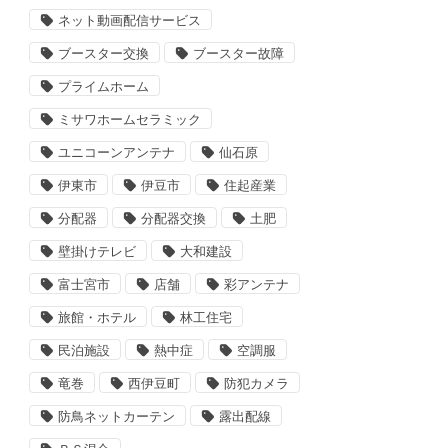
ネット動画配信サービス
ブースター交換
ブースター故障
プライムホーム
ミサワホームセラミック
ユニコーンアンテナ
仙石原
伊東市
伊豆市
住起産業
分配器
分配器交換
土肥
壁掛けテレビ
大和建設
富士宮市
店舗
彩アンテナ
旅館・ホテル
林工住宅
民泊施設
熱中症
空調服
竜巻
西伊豆町
防犯カメラ
防鳥ネットカーテン
露出配線