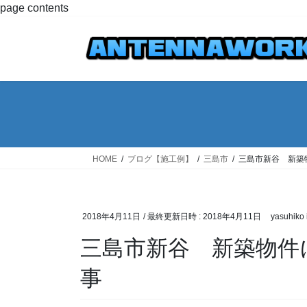
コ
ナ
page contents
ン
ビ
テ
ゲ
ン
ー
ツ
シ
へ
ョ
ス
ン
キ
に
ッ
移
プ
動
HOME
ブログ【施工例】
三島市
三島市新谷 新築
2018年4月11日
/ 最終更新日時 :
2018年4月11日
yasuhiko 
三島市新谷 新築物件
事