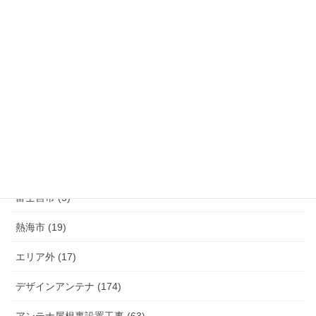
清水町 (33)
函南町 (25)
伊豆の国市 (29)
伊豆市 (14)
小山町 (9)
富士市 (20)
富士宮市 (5)
熱海市 (19)
エリア外 (17)
デザインアンテナ (174)