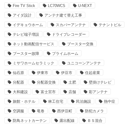
Fire TV Stick
LC70WCS
U-NEXT
アイダ設計
アンテナ建て替え工事
イデキョウホーム
スカパーアンテナ
テナントビル
テレビ端子増設
ドライブレコーダー
ネット動画配信サービス
ブースター交換
ブースター故障
プライムホーム
ミサワホームセラミック
ユニコーンアンテナ
仙石原
伊東市
伊豆市
住起産業
分配器
分配器交換
土肥
壁掛けテレビ
大和建設
富士宮市
店舗
彩アンテナ
旅館・ホテル
林工住宅
民泊施設
熱中症
空調服
竜巻
西伊豆町
防犯カメラ
防鳥ネットカーテン
露出配線
ＢＳ混合