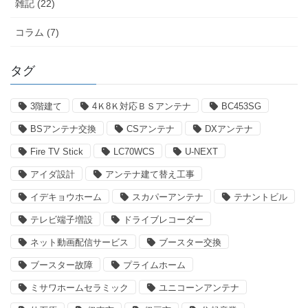
雑記 (22)
コラム (7)
タグ
3階建て
4Ｋ8Ｋ対応ＢＳアンテナ
BC453SG
BSアンテナ交換
CSアンテナ
DXアンテナ
Fire TV Stick
LC70WCS
U-NEXT
アイダ設計
アンテナ建て替え工事
イデキョウホーム
スカパーアンテナ
テナントビル
テレビ端子増設
ドライブレコーダー
ネット動画配信サービス
ブースター交換
ブースター故障
プライムホーム
ミサワホームセラミック
ユニコーンアンテナ