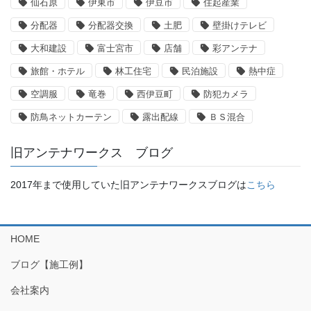
仙石原
伊東市
伊豆市
住起産業
分配器
分配器交換
土肥
壁掛けテレビ
大和建設
富士宮市
店舗
彩アンテナ
旅館・ホテル
林工住宅
民泊施設
熱中症
空調服
竜巻
西伊豆町
防犯カメラ
防鳥ネットカーテン
露出配線
ＢＳ混合
旧アンテナワークス ブログ
2017年まで使用していた旧アンテナワークスブログは
こちら
HOME
ブログ【施工例】
会社案内