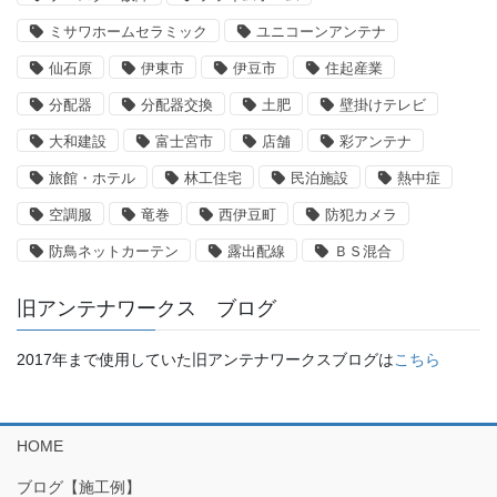
ミサワホームセラミック
ユニコーンアンテナ
仙石原
伊東市
伊豆市
住起産業
分配器
分配器交換
土肥
壁掛けテレビ
大和建設
富士宮市
店舗
彩アンテナ
旅館・ホテル
林工住宅
民泊施設
熱中症
空調服
竜巻
西伊豆町
防犯カメラ
防鳥ネットカーテン
露出配線
ＢＳ混合
旧アンテナワークス ブログ
2017年まで使用していた旧アンテナワークスブログは
こちら
HOME
ブログ【施工例】