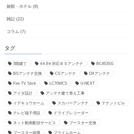
旅館・ホテル (8)
雑記 (22)
コラム (7)
タグ
3階建て
4Ｋ8Ｋ対応ＢＳアンテナ
BC453SG
BSアンテナ交換
CSアンテナ
DXアンテナ
Fire TV Stick
LC70WCS
U-NEXT
アイダ設計
アンテナ建て替え工事
イデキョウホーム
スカパーアンテナ
テナントビル
テレビ端子増設
ドライブレコーダー
ネット動画配信サービス
ブースター交換
ブースター故障
プライムホーム