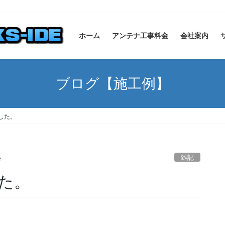
ホーム
アンテナ工事料金
会社案内
ブログ【施工例】
した。
雑記
e
た。
。