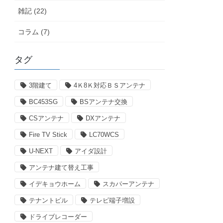
雑記 (22)
コラム (7)
タグ
3階建て
4Ｋ8Ｋ対応ＢＳアンテナ
BC453SG
BSアンテナ交換
CSアンテナ
DXアンテナ
Fire TV Stick
LC70WCS
U-NEXT
アイダ設計
アンテナ建て替え工事
イデキョウホーム
スカパーアンテナ
テナントビル
テレビ端子増設
ドライブレコーダー