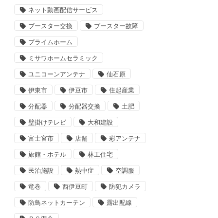
ネット動画配信サービス
ブースター交換
ブースター故障
プライムホーム
ミサワホームセラミック
ユニコーンアンテナ
仙石原
伊東市
伊豆市
住起産業
分配器
分配器交換
土肥
壁掛けテレビ
大和建設
富士宮市
店舗
彩アンテナ
旅館・ホテル
林工住宅
民泊施設
熱中症
空調服
竜巻
西伊豆町
防犯カメラ
防鳥ネットカーテン
露出配線