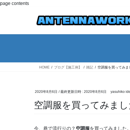
コ
ナ
page contents
ン
ビ
テ
ゲ
ン
ー
ツ
シ
へ
ョ
ス
ン
キ
に
ッ
移
プ
動
HOME
ブログ【施工例】
雑記
空調服を買ってみま
2020年8月6日
/ 最終更新日時 :
2020年8月6日
yasuhiko id
空調服を買ってみまし
今、巷で流行りの？
空調服
を買ってみました