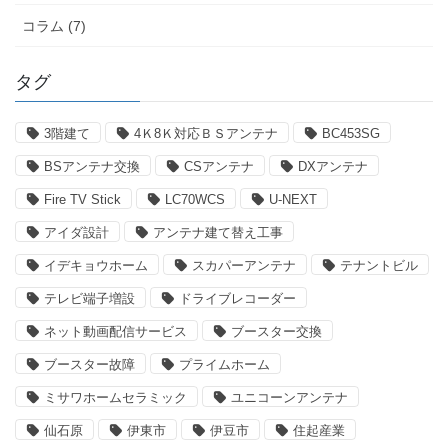
コラム (7)
タグ
3階建て
4Ｋ8Ｋ対応ＢＳアンテナ
BC453SG
BSアンテナ交換
CSアンテナ
DXアンテナ
Fire TV Stick
LC70WCS
U-NEXT
アイダ設計
アンテナ建て替え工事
イデキョウホーム
スカパーアンテナ
テナントビル
テレビ端子増設
ドライブレコーダー
ネット動画配信サービス
ブースター交換
ブースター故障
プライムホーム
ミサワホームセラミック
ユニコーンアンテナ
仙石原
伊東市
伊豆市
住起産業