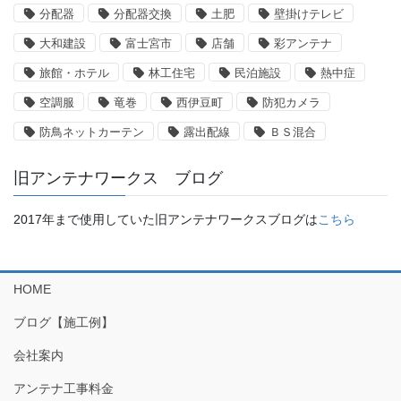
分配器
分配器交換
土肥
壁掛けテレビ
大和建設
富士宮市
店舗
彩アンテナ
旅館・ホテル
林工住宅
民泊施設
熱中症
空調服
竜巻
西伊豆町
防犯カメラ
防鳥ネットカーテン
露出配線
ＢＳ混合
旧アンテナワークス ブログ
2017年まで使用していた旧アンテナワークスブログは
こちら
HOME
ブログ【施工例】
会社案内
アンテナ工事料金