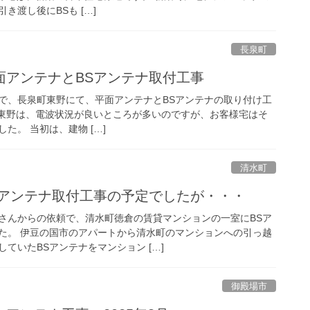
き渡し後にBSも […]
長泉町
面アンテナとBSアンテナ取付工事
で、長泉町東野にて、平面アンテナとBSアンテナの取り付け工
東野は、電波状況が良いところが多いのですが、お客様宅はそ
た。 当初は、建物 […]
清水町
Sアンテナ取付工事の予定でしたが・・・
さんからの依頼で、清水町徳倉の賃貸マンションの一室にBSア
た。 伊豆の国市のアパートから清水町のマンションへの引っ越
ていたBSアンテナをマンション […]
御殿場市