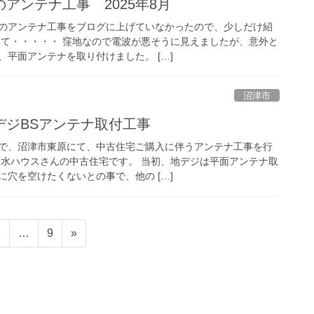
アンテナ工事 2025年8月
のアンテナ工事をブログに上げていなかったので、少しだけ紹
にて・・・・・ 窪地なので電波が悪そうに見えましたが、意外と
平面アンテナを取り付けました。 […]
沼津市
デジBSアンテナ取付工事
で、沼津市東原にて、中古住宅ご購入に伴うアンテナ工事を行
積水ハウスさんの中古住宅です。 当初、地デジは平面アンテナ取
穴を空けたくないとの事で、他の […]
固
固
2
…
9
»
定
定
ペ
ペ
ー
ー
ジ
ジ