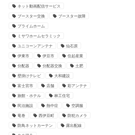
ネット動画配信サービス
ブースター交換
ブースター故障
プライムホーム
ミサワホームセラミック
ユニコーンアンテナ
仙石原
伊東市
伊豆市
住起産業
分配器
分配器交換
土肥
壁掛けテレビ
大和建設
富士宮市
店舗
彩アンテナ
旅館・ホテル
林工住宅
民泊施設
熱中症
空調服
竜巻
西伊豆町
防犯カメラ
防鳥ネットカーテン
露出配線