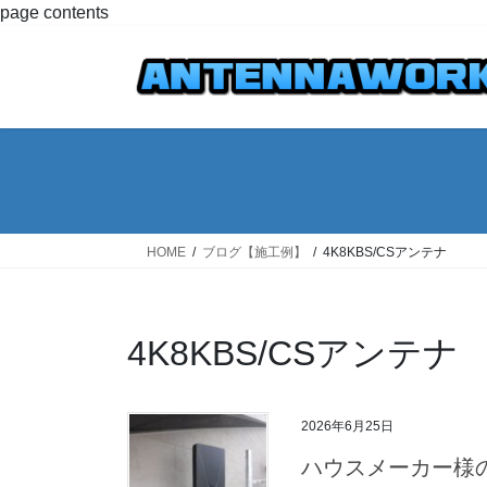
コ
ナ
page contents
ン
ビ
テ
ゲ
ン
ー
ツ
シ
へ
ョ
ス
ン
キ
に
ッ
移
プ
動
HOME
ブログ【施工例】
4K8KBS/CSアンテナ
4K8KBS/CSアンテナ
2026年6月25日
ハウスメーカー様の