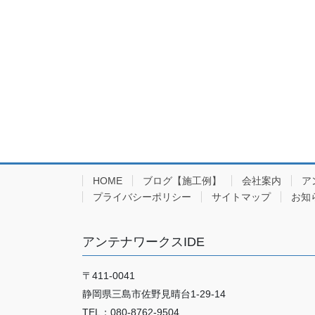
ー
ジ
送
り
HOME
ブログ【施工例】
会社案内
ア
プライバシーポリシー
サイトマップ
お知
アンテナワークスIDE
〒411-0041
静岡県三島市佐野見晴台1-29-14
TEL：080-8762-9504