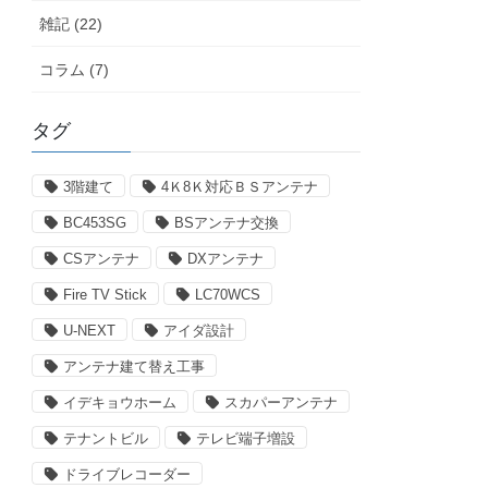
雑記 (22)
コラム (7)
タグ
3階建て
4Ｋ8Ｋ対応ＢＳアンテナ
BC453SG
BSアンテナ交換
CSアンテナ
DXアンテナ
Fire TV Stick
LC70WCS
U-NEXT
アイダ設計
アンテナ建て替え工事
イデキョウホーム
スカパーアンテナ
テナントビル
テレビ端子増設
ドライブレコーダー