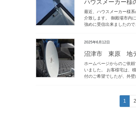
ハウスメーカー様の
最近、ハウスメーカー様系
介致します。 御殿場市内
強めに受信出来ましたので、
2025年6月12日
沼津市 東原 地
ホームページからのご依頼
いました。 お客様宅は、
付のご希望でしたが、外壁に
投
固
1
稿
定
ペ
の
ー
ペ
ジ