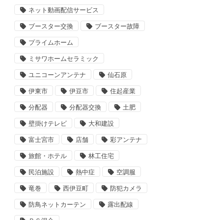
ネット動画配信サービス
ブースター交換
ブースター故障
プライムホーム
ミサワホームセラミック
ユニコーンアンテナ
仙石原
伊東市
伊豆市
住起産業
分配器
分配器交換
土肥
壁掛けテレビ
大和建設
富士宮市
店舗
彩アンテナ
旅館・ホテル
林工住宅
民泊施設
熱中症
空調服
竜巻
西伊豆町
防犯カメラ
防鳥ネットカーテン
露出配線