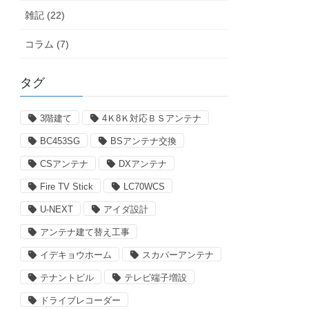
雑記 (22)
コラム (7)
タグ
3階建て
4Ｋ8Ｋ対応ＢＳアンテナ
BC453SG
BSアンテナ交換
CSアンテナ
DXアンテナ
Fire TV Stick
LC70WCS
U-NEXT
アイダ設計
アンテナ建て替え工事
イデキョウホーム
スカパーアンテナ
テナントビル
テレビ端子増設
ドライブレコーダー