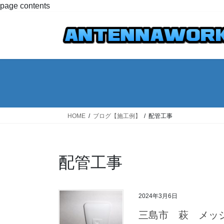
コ
ナ
page contents
ン
ビ
テ
ゲ
ン
ー
ツ
シ
へ
ョ
ス
ン
キ
に
ッ
移
プ
動
HOME
ブログ【施工例】
配管工事
配管工事
2024年3月6日
三島市 萩 メッシ