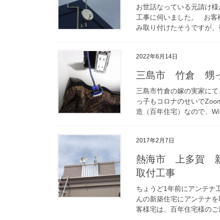
お世話なっている元請け様
工事に伺いました。 お客
み取り付けたそうですが、引
2022年6月14日
三島市 竹倉 甥
三島市竹倉の嫁の実家にて
っ子もコロナのせいでZo
造（百年住宅）なので、WiF
2017年2月7日
熱海市 上多賀 
取付工事
ちょうど1年前にアンテナ
んの新築住宅にアンテナを
客様宅は、百年住宅様のご新