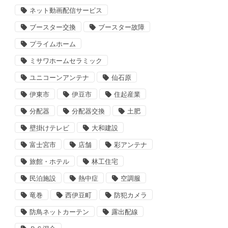
ネット動画配信サービス
ブースター交換
ブースター故障
プライムホーム
ミサワホームセラミック
ユニコーンアンテナ
仙石原
伊東市
伊豆市
住起産業
分配器
分配器交換
土肥
壁掛けテレビ
大和建設
富士宮市
店舗
彩アンテナ
旅館・ホテル
林工住宅
民泊施設
熱中症
空調服
竜巻
西伊豆町
防犯カメラ
防鳥ネットカーテン
露出配線