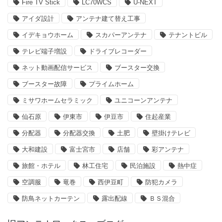
Fire TV Stick
LC70WCS
U-NEXT
アイダ設計
アンテナ建て替え工事
イデキョウホーム
スカパーアンテナ
テナントビル
テレビ端子増設
ドライブレコーダー
ネット動画配信サービス
ブースター交換
ブースター故障
プライムホーム
ミサワホームセラミック
ユニコーンアンテナ
仙石原
伊東市
伊豆市
住起産業
分配器
分配器交換
土肥
壁掛けテレビ
大和建設
富士宮市
店舗
彩アンテナ
旅館・ホテル
林工住宅
民泊施設
熱中症
空調服
竜巻
西伊豆町
防犯カメラ
防鳥ネットカーテン
露出配線
ＢＳ混合