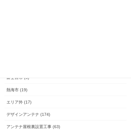
清水町 (33)
函南町 (25)
伊豆の国市 (29)
伊豆市 (14)
小山町 (9)
富士市 (20)
富士宮市 (5)
熱海市 (19)
エリア外 (17)
デザインアンテナ (174)
アンテナ屋根裏設置工事 (63)