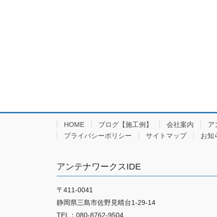
ペ
ジ
ー
ジ
送
り
HOME
ブログ【施工例】
会社案内
ア
プライバシーポリシー
サイトマップ
お知
アンテナワークスIDE
〒411-0041
静岡県三島市佐野見晴台1-29-14
TEL：080-8762-9504