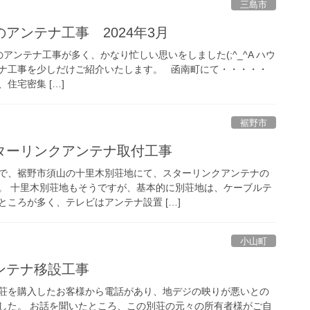
三島市
アンテナ工事 2024年3月
アンテナ工事が多く、かなり忙しい思いをしました(;^_^A ハウ
ナ工事を少しだけご紹介いたします。 函南町にて・・・・・
住宅密集 […]
裾野市
ターリンクアンテナ取付工事
で、裾野市須山の十里木別荘地にて、スターリンクアンテナの
。 十里木別荘地もそうですが、基本的に別荘地は、ケーブルテ
ころが多く、テレビはアンテナ設置 […]
小山町
ンテナ移設工事
荘を購入したお客様から電話があり、地デジの映りが悪いとの
した。 お話を聞いたところ、この別荘の元々の所有者様がご自