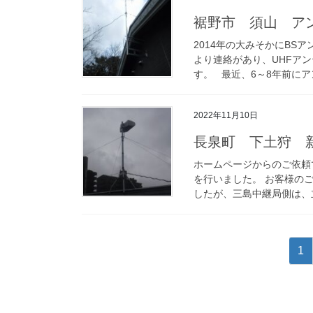
裾野市 須山 ア
2014年の大みそかにB
より連絡があり、UHFア
す。 最近、6～8年前にアン
2022年11月10日
長泉町 下土狩 
ホームページからのご依頼
を行いました。 お客様の
したが、三島中継局側は、立
投
固
1
稿
定
ペ
の
ー