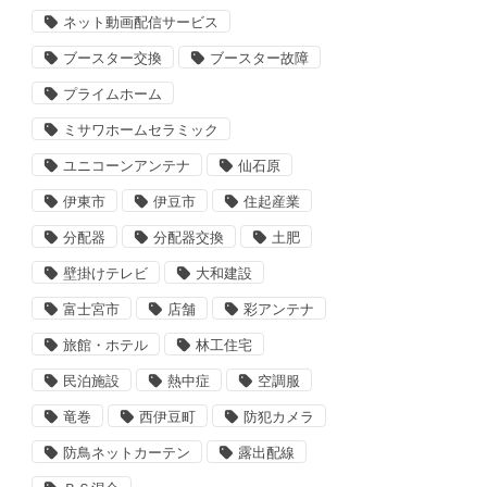
ネット動画配信サービス
ブースター交換
ブースター故障
プライムホーム
ミサワホームセラミック
ユニコーンアンテナ
仙石原
伊東市
伊豆市
住起産業
分配器
分配器交換
土肥
壁掛けテレビ
大和建設
富士宮市
店舗
彩アンテナ
旅館・ホテル
林工住宅
民泊施設
熱中症
空調服
竜巻
西伊豆町
防犯カメラ
防鳥ネットカーテン
露出配線