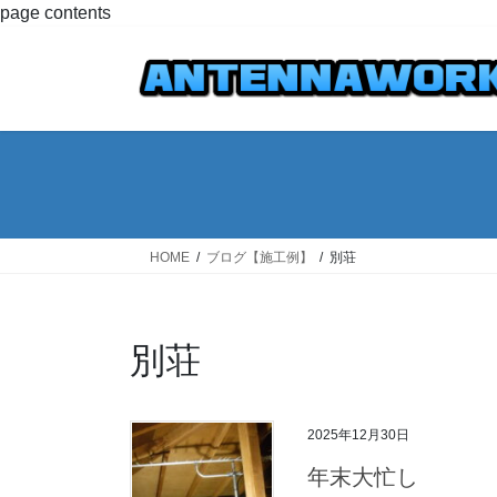
コ
ナ
page contents
ン
ビ
テ
ゲ
ン
ー
ツ
シ
へ
ョ
ス
ン
キ
に
ッ
移
プ
動
HOME
ブログ【施工例】
別荘
別荘
2025年12月30日
年末大忙し