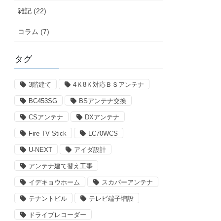
雑記 (22)
コラム (7)
タグ
3階建て
4Ｋ8Ｋ対応ＢＳアンテナ
BC453SG
BSアンテナ交換
CSアンテナ
DXアンテナ
Fire TV Stick
LC70WCS
U-NEXT
アイダ設計
アンテナ建て替え工事
イデキョウホーム
スカパーアンテナ
テナントビル
テレビ端子増設
ドライブレコーダー