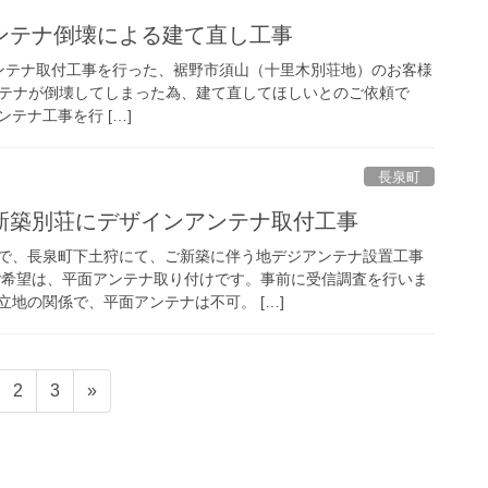
ンテナ倒壊による建て直し工事
Sアンテナ取付工事を行った、裾野市須山（十里木別荘地）のお客様
ンテナが倒壊してしまった為、建て直してほしいとのご依頼で
テナ工事を行 […]
長泉町
新築別荘にデザインアンテナ取付工事
で、長泉町下土狩にて、ご新築に伴う地デジアンテナ設置工事
ご希望は、平面アンテナ取り付けです。事前に受信調査を行いま
地の関係で、平面アンテナは不可。 […]
固
固
2
3
»
定
定
ペ
ペ
ー
ー