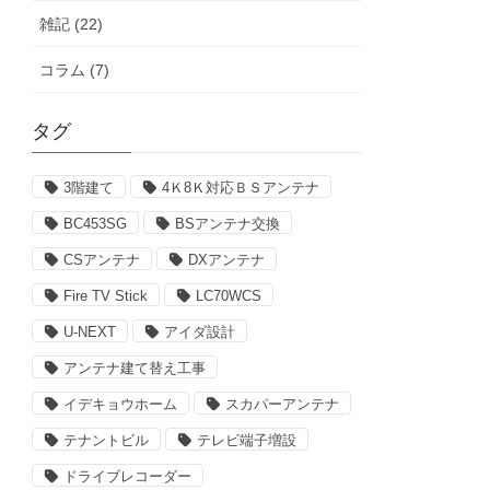
雑記 (22)
コラム (7)
タグ
3階建て
4Ｋ8Ｋ対応ＢＳアンテナ
BC453SG
BSアンテナ交換
CSアンテナ
DXアンテナ
Fire TV Stick
LC70WCS
U-NEXT
アイダ設計
アンテナ建て替え工事
イデキョウホーム
スカパーアンテナ
テナントビル
テレビ端子増設
ドライブレコーダー