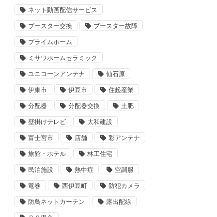
ネット動画配信サービス
ブースター交換
ブースター故障
プライムホーム
ミサワホームセラミック
ユニコーンアンテナ
仙石原
伊東市
伊豆市
住起産業
分配器
分配器交換
土肥
壁掛けテレビ
大和建設
富士宮市
店舗
彩アンテナ
旅館・ホテル
林工住宅
民泊施設
熱中症
空調服
竜巻
西伊豆町
防犯カメラ
防鳥ネットカーテン
露出配線