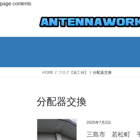
コ
ナ
page contents
ン
ビ
テ
ゲ
ン
ー
ツ
シ
へ
ョ
ス
ン
キ
に
ッ
移
プ
動
HOME
ブログ【施工例】
分配器交換
分配器交換
2025年7月2日
三島市 若松町 