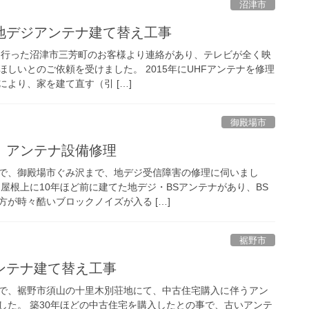
沼津市
地デジアンテナ建て替え工事
理を行った沼津市三芳町のお客様より連絡があり、テレビが全く映
しいとのご依頼を受けました。 2015年にUHFアンテナを修理
より、家を建て直す（引 […]
御殿場市
 アンテナ設備修理
で、御殿場市ぐみ沢まで、地デジ受信障害の修理に伺いまし
屋根上に10年ほど前に建てた地デジ・BSアンテナがあり、BS
が時々酷いブロックノイズが入る […]
裾野市
ンテナ建て替え工事
で、裾野市須山の十里木別荘地にて、中古住宅購入に伴うアン
した。 築30年ほどの中古住宅を購入したとの事で、古いアンテ