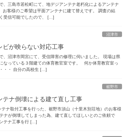
で、三島市若松町にて、地デジアンテナ老朽化によるアンテナ
 お客様のご希望は平面アンテナに建て替えです。 調査の結
受信可能でしたので、 […]
沼津市
レビが映らない対応工事
で、沼津市岡宮にて、受信障害の修理に伺いました。 現場は県
になっている３階建ての体育教官室です。 何か体育教官室っ
・・ 自分の高校生 […]
裾野市
ンテナ倒壊による建て直し工事
Sアンテナ取付工事を行った、裾野市須山（十里木別荘地）のお客様
ンテナが倒壊してしまった為、建て直してほしいとのご依頼で
テナ工事を行 […]