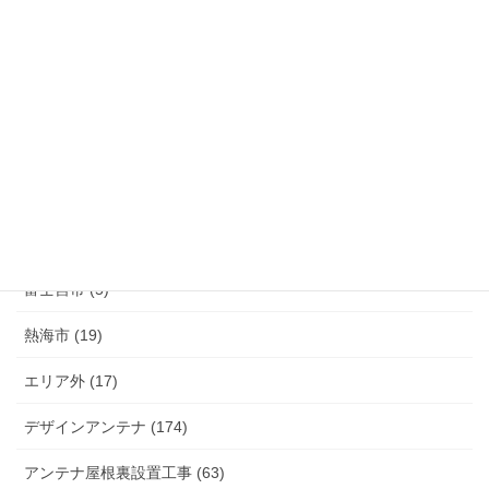
清水町 (33)
函南町 (25)
伊豆の国市 (29)
伊豆市 (14)
小山町 (9)
富士市 (20)
富士宮市 (5)
熱海市 (19)
エリア外 (17)
デザインアンテナ (174)
アンテナ屋根裏設置工事 (63)