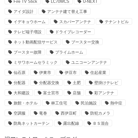
Fire TV Stick
LC70WCS
U-NEXT
アイダ設計
アンテナ建て替え工事
イデキョウホーム
スカパーアンテナ
テナントビル
テレビ端子増設
ドライブレコーダー
ネット動画配信サービス
ブースター交換
ブースター故障
プライムホーム
ミサワホームセラミック
ユニコーンアンテナ
仙石原
伊東市
伊豆市
住起産業
分配器
分配器交換
土肥
壁掛けテレビ
大和建設
富士宮市
店舗
彩アンテナ
旅館・ホテル
林工住宅
民泊施設
熱中症
空調服
竜巻
西伊豆町
防犯カメラ
防鳥ネットカーテン
露出配線
ＢＳ混合