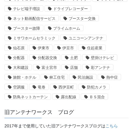
テレビ端子増設
ドライブレコーダー
ネット動画配信サービス
ブースター交換
ブースター故障
プライムホーム
ミサワホームセラミック
ユニコーンアンテナ
仙石原
伊東市
伊豆市
住起産業
分配器
分配器交換
土肥
壁掛けテレビ
大和建設
富士宮市
店舗
彩アンテナ
旅館・ホテル
林工住宅
民泊施設
熱中症
空調服
竜巻
西伊豆町
防犯カメラ
防鳥ネットカーテン
露出配線
ＢＳ混合
旧アンテナワークス ブログ
2017年まで使用していた旧アンテナワークスブログは
こちら