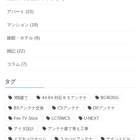
アパート (22)
マンション (18)
旅館・ホテル (8)
雑記 (22)
コラム (7)
タグ
3階建て
4Ｋ8Ｋ対応ＢＳアンテナ
BC453SG
BSアンテナ交換
CSアンテナ
DXアンテナ
Fire TV Stick
LC70WCS
U-NEXT
アイダ設計
アンテナ建て替え工事
イデキョウホーム
スカパーアンテナ
テナントビル