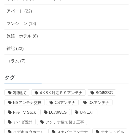
アパート (22)
マンション (18)
旅館・ホテル (8)
雑記 (22)
コラム (7)
タグ
3階建て
4Ｋ8Ｋ対応ＢＳアンテナ
BC453SG
BSアンテナ交換
CSアンテナ
DXアンテナ
Fire TV Stick
LC70WCS
U-NEXT
アイダ設計
アンテナ建て替え工事
イデキョウホーム
スカパーアンテナ
テナントビル