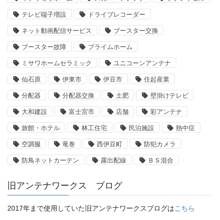
テレビ端子増設
ドライブレコーダー
ネット動画配信サービス
ブースター交換
ブースター故障
プライムホーム
ミサワホームセラミック
ユニコーンアンテナ
仙石原
伊東市
伊豆市
住起産業
分配器
分配器交換
土肥
壁掛けテレビ
大和建設
富士宮市
店舗
彩アンテナ
旅館・ホテル
林工住宅
民泊施設
熱中症
空調服
竜巻
西伊豆町
防犯カメラ
防鳥ネットカーテン
露出配線
ＢＳ混合
旧アンテナワークス ブログ
2017年まで使用していた旧アンテナワークスブログは
こちら