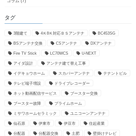
コラム (7)
タグ
3階建て
4Ｋ8Ｋ対応ＢＳアンテナ
BC453SG
BSアンテナ交換
CSアンテナ
DXアンテナ
Fire TV Stick
LC70WCS
U-NEXT
アイダ設計
アンテナ建て替え工事
イデキョウホーム
スカパーアンテナ
テナントビル
テレビ端子増設
ドライブレコーダー
ネット動画配信サービス
ブースター交換
ブースター故障
プライムホーム
ミサワホームセラミック
ユニコーンアンテナ
仙石原
伊東市
伊豆市
住起産業
分配器
分配器交換
土肥
壁掛けテレビ