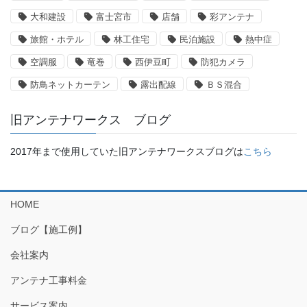
大和建設
富士宮市
店舗
彩アンテナ
旅館・ホテル
林工住宅
民泊施設
熱中症
空調服
竜巻
西伊豆町
防犯カメラ
防鳥ネットカーテン
露出配線
ＢＳ混合
旧アンテナワークス ブログ
2017年まで使用していた旧アンテナワークスブログは
こちら
HOME
ブログ【施工例】
会社案内
アンテナ工事料金
サービス案内