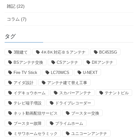
雑記 (22)
コラム (7)
タグ
3階建て
4Ｋ8Ｋ対応ＢＳアンテナ
BC453SG
BSアンテナ交換
CSアンテナ
DXアンテナ
Fire TV Stick
LC70WCS
U-NEXT
アイダ設計
アンテナ建て替え工事
イデキョウホーム
スカパーアンテナ
テナントビル
テレビ端子増設
ドライブレコーダー
ネット動画配信サービス
ブースター交換
ブースター故障
プライムホーム
ミサワホームセラミック
ユニコーンアンテナ