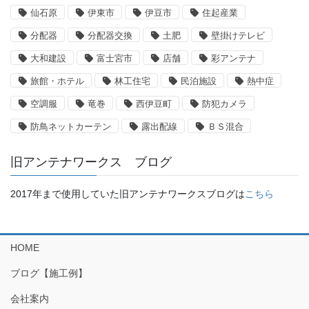
仙石原
伊東市
伊豆市
住起産業
分配器
分配器交換
土肥
壁掛けテレビ
大和建設
富士宮市
店舗
彩アンテナ
旅館・ホテル
林工住宅
民泊施設
熱中症
空調服
竜巻
西伊豆町
防犯カメラ
防鳥ネットカーテン
露出配線
ＢＳ混合
旧アンテナワークス ブログ
2017年まで使用していた旧アンテナワークスブログは
こちら
HOME
ブログ【施工例】
会社案内