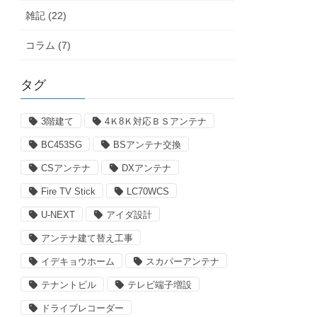
雑記 (22)
コラム (7)
タグ
3階建て
4Ｋ8Ｋ対応ＢＳアンテナ
BC453SG
BSアンテナ交換
CSアンテナ
DXアンテナ
Fire TV Stick
LC70WCS
U-NEXT
アイダ設計
アンテナ建て替え工事
イデキョウホーム
スカパーアンテナ
テナントビル
テレビ端子増設
ドライブレコーダー