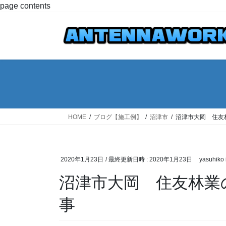
コ
ナ
page contents
ン
ビ
テ
ゲ
ン
ー
ツ
シ
へ
ョ
ス
ン
キ
に
ッ
移
プ
動
HOME
ブログ【施工例】
沼津市
沼津市大岡 住友
2020年1月23日
/ 最終更新日時 :
2020年1月23日
yasuhiko 
沼津市大岡 住友林業
事