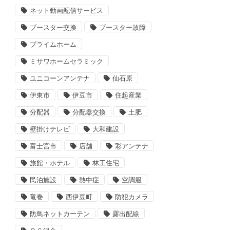
ネット動画配信サービス
ブースター交換
ブースター故障
プライムホーム
ミサワホームセラミック
ユニコーンアンテナ
仙石原
伊東市
伊豆市
住起産業
分配器
分配器交換
土肥
壁掛けテレビ
大和建設
富士宮市
店舗
彩アンテナ
旅館・ホテル
林工住宅
民泊施設
熱中症
空調服
竜巻
西伊豆町
防犯カメラ
防鳥ネットカーテン
露出配線