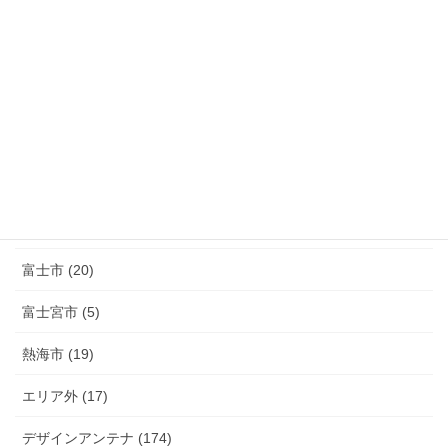
長泉町 (39)
清水町 (33)
函南町 (25)
伊豆の国市 (29)
伊豆市 (14)
小山町 (9)
富士市 (20)
富士宮市 (5)
熱海市 (19)
エリア外 (17)
デザインアンテナ (174)