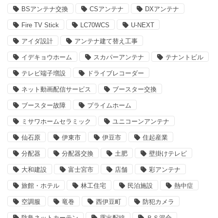
BSアンテナ交換
CSアンテナ
DXアンテナ
Fire TV Stick
LC70WCS
U-NEXT
アイダ設計
アンテナ建て替え工事
イデキョウホーム
スカパーアンテナ
テナントビル
テレビ端子増設
ドライブレコーダー
ネット動画配信サービス
ブースター交換
ブースター故障
プライムホーム
ミサワホームセラミック
ユニコーンアンテナ
仙石原
伊東市
伊豆市
住起産業
分配器
分配器交換
土肥
壁掛けテレビ
大和建設
富士宮市
店舗
彩アンテナ
旅館・ホテル
林工住宅
民泊施設
熱中症
空調服
竜巻
西伊豆町
防犯カメラ
防鳥ネットカーテン
露出配線
ＢＳ混合