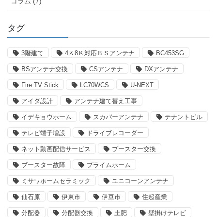
コラム (7)
タグ
3階建て
4Ｋ8Ｋ対応ＢＳアンテナ
BC453SG
BSアンテナ交換
CSアンテナ
DXアンテナ
Fire TV Stick
LC70WCS
U-NEXT
アイダ設計
アンテナ建て替え工事
イデキョウホーム
スカパーアンテナ
テナントビル
テレビ端子増設
ドライブレコーダー
ネット動画配信サービス
ブースター交換
ブースター故障
プライムホーム
ミサワホームセラミック
ユニコーンアンテナ
仙石原
伊東市
伊豆市
住起産業
分配器
分配器交換
土肥
壁掛けテレビ