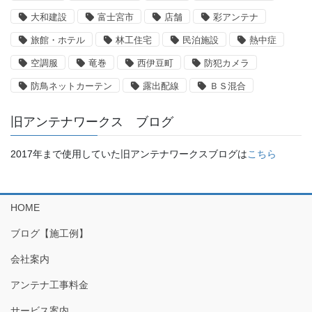
大和建設
富士宮市
店舗
彩アンテナ
旅館・ホテル
林工住宅
民泊施設
熱中症
空調服
竜巻
西伊豆町
防犯カメラ
防鳥ネットカーテン
露出配線
ＢＳ混合
旧アンテナワークス ブログ
2017年まで使用していた旧アンテナワークスブログは
こちら
HOME
ブログ【施工例】
会社案内
アンテナ工事料金
サービス案内