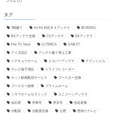
コラム (7)
タグ
3階建て
4Ｋ8Ｋ対応ＢＳアンテナ
BC453SG
BSアンテナ交換
CSアンテナ
DXアンテナ
Fire TV Stick
LC70WCS
U-NEXT
アイダ設計
アンテナ建て替え工事
イデキョウホーム
スカパーアンテナ
テナントビル
テレビ端子増設
ドライブレコーダー
ネット動画配信サービス
ブースター交換
ブースター故障
プライムホーム
ミサワホームセラミック
ユニコーンアンテナ
仙石原
伊東市
伊豆市
住起産業
分配器
分配器交換
土肥
壁掛けテレビ