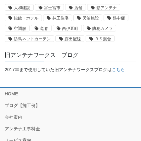
大和建設
富士宮市
店舗
彩アンテナ
旅館・ホテル
林工住宅
民泊施設
熱中症
空調服
竜巻
西伊豆町
防犯カメラ
防鳥ネットカーテン
露出配線
ＢＳ混合
旧アンテナワークス ブログ
2017年まで使用していた旧アンテナワークスブログは
こちら
HOME
ブログ【施工例】
会社案内
アンテナ工事料金
サービス案内