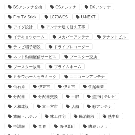
BSアンテナ交換
CSアンテナ
DXアンテナ
Fire TV Stick
LC70WCS
U-NEXT
アイダ設計
アンテナ建て替え工事
イデキョウホーム
スカパーアンテナ
テナントビル
テレビ端子増設
ドライブレコーダー
ネット動画配信サービス
ブースター交換
ブースター故障
プライムホーム
ミサワホームセラミック
ユニコーンアンテナ
仙石原
伊東市
伊豆市
住起産業
分配器
分配器交換
土肥
壁掛けテレビ
大和建設
富士宮市
店舗
彩アンテナ
旅館・ホテル
林工住宅
民泊施設
熱中症
空調服
竜巻
西伊豆町
防犯カメラ