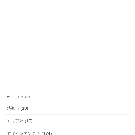
長泉町 (39)
清水町 (33)
函南町 (25)
伊豆の国市 (29)
伊豆市 (14)
小山町 (9)
富士市 (20)
富士宮市 (5)
熱海市 (19)
エリア外 (17)
デザインアンテナ (174)