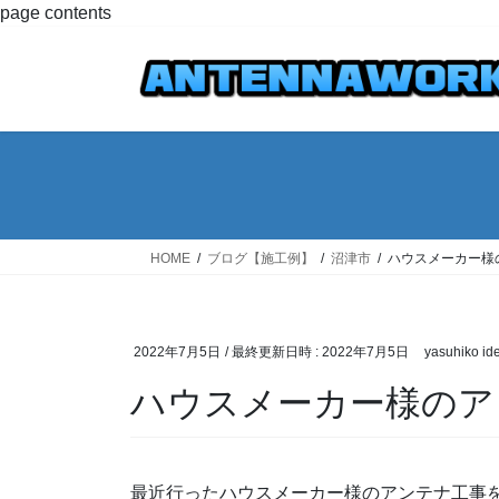
コ
ナ
page contents
ン
ビ
テ
ゲ
ン
ー
ツ
シ
へ
ョ
ス
ン
キ
に
ッ
移
プ
動
HOME
ブログ【施工例】
沼津市
ハウスメーカー様
2022年7月5日
/ 最終更新日時 :
2022年7月5日
yasuhiko id
ハウスメーカー様のア
最近行ったハウスメーカー様のアンテナ工事