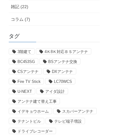
雑記 (22)
コラム (7)
タグ
3階建て
4Ｋ8Ｋ対応ＢＳアンテナ
BC453SG
BSアンテナ交換
CSアンテナ
DXアンテナ
Fire TV Stick
LC70WCS
U-NEXT
アイダ設計
アンテナ建て替え工事
イデキョウホーム
スカパーアンテナ
テナントビル
テレビ端子増設
ドライブレコーダー