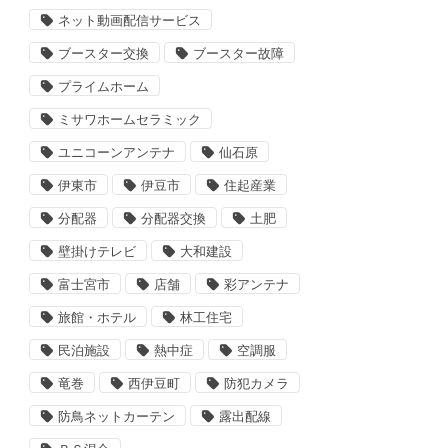
ネット動画配信サービス
ブースター交換
ブースター故障
プライムホーム
ミサワホームセラミック
ユニコーンアンテナ
仙石原
伊東市
伊豆市
住起産業
分配器
分配器交換
土肥
壁掛けテレビ
大和建設
富士宮市
店舗
彩アンテナ
旅館・ホテル
林工住宅
民泊施設
熱中症
空調服
竜巻
西伊豆町
防犯カメラ
防鳥ネットカーテン
露出配線