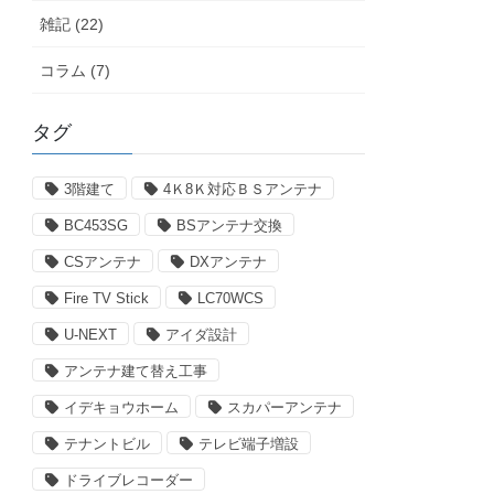
雑記 (22)
コラム (7)
タグ
3階建て
4Ｋ8Ｋ対応ＢＳアンテナ
BC453SG
BSアンテナ交換
CSアンテナ
DXアンテナ
Fire TV Stick
LC70WCS
U-NEXT
アイダ設計
アンテナ建て替え工事
イデキョウホーム
スカパーアンテナ
テナントビル
テレビ端子増設
ドライブレコーダー