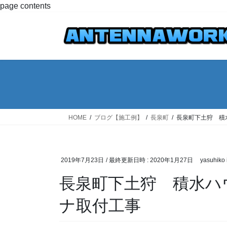
コ
ナ
page contents
ン
ビ
テ
ゲ
ン
ー
ツ
シ
へ
ョ
ス
ン
キ
に
ッ
移
プ
動
HOME
ブログ【施工例】
長泉町
長泉町下土狩 積
2019年7月23日
/ 最終更新日時 :
2020年1月27日
yasuhiko 
長泉町下土狩 積水ハ
ナ取付工事