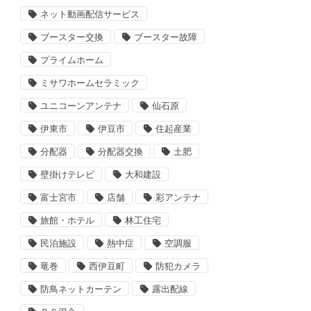
ネット動画配信サービス
ブースター交換
ブースター故障
プライムホーム
ミサワホームセラミック
ユニコーンアンテナ
仙石原
伊東市
伊豆市
住起産業
分配器
分配器交換
土肥
壁掛けテレビ
大和建設
富士宮市
店舗
彩アンテナ
旅館・ホテル
林工住宅
民泊施設
熱中症
空調服
竜巻
西伊豆町
防犯カメラ
防鳥ネットカーテン
露出配線