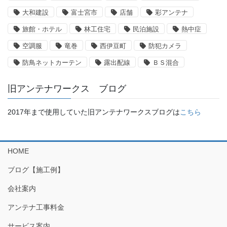
大和建設
富士宮市
店舗
彩アンテナ
旅館・ホテル
林工住宅
民泊施設
熱中症
空調服
竜巻
西伊豆町
防犯カメラ
防鳥ネットカーテン
露出配線
ＢＳ混合
旧アンテナワークス ブログ
2017年まで使用していた旧アンテナワークスブログは
こちら
HOME
ブログ【施工例】
会社案内
アンテナ工事料金
サービス案内