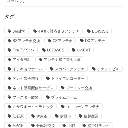
コラム (7)
タグ
3階建て
4Ｋ8Ｋ対応ＢＳアンテナ
BC453SG
BSアンテナ交換
CSアンテナ
DXアンテナ
Fire TV Stick
LC70WCS
U-NEXT
アイダ設計
アンテナ建て替え工事
イデキョウホーム
スカパーアンテナ
テナントビル
テレビ端子増設
ドライブレコーダー
ネット動画配信サービス
ブースター交換
ブースター故障
プライムホーム
ミサワホームセラミック
ユニコーンアンテナ
仙石原
伊東市
伊豆市
住起産業
分配器
分配器交換
土肥
壁掛けテレビ