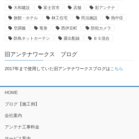
大和建設
富士宮市
店舗
彩アンテナ
旅館・ホテル
林工住宅
民泊施設
熱中症
空調服
竜巻
西伊豆町
防犯カメラ
防鳥ネットカーテン
露出配線
ＢＳ混合
旧アンテナワークス ブログ
2017年まで使用していた旧アンテナワークスブログは
こちら
HOME
ブログ【施工例】
会社案内
アンテナ工事料金
サービス案内