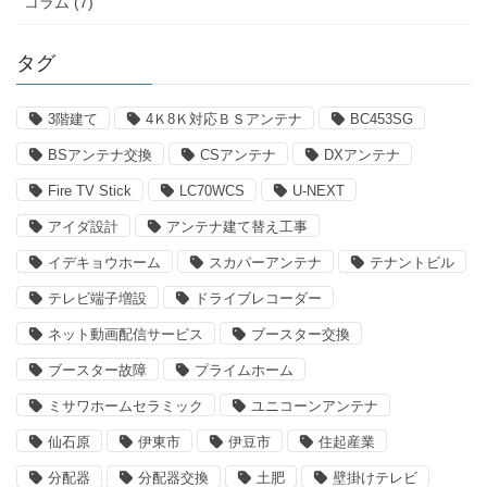
コラム (7)
タグ
3階建て
4Ｋ8Ｋ対応ＢＳアンテナ
BC453SG
BSアンテナ交換
CSアンテナ
DXアンテナ
Fire TV Stick
LC70WCS
U-NEXT
アイダ設計
アンテナ建て替え工事
イデキョウホーム
スカパーアンテナ
テナントビル
テレビ端子増設
ドライブレコーダー
ネット動画配信サービス
ブースター交換
ブースター故障
プライムホーム
ミサワホームセラミック
ユニコーンアンテナ
仙石原
伊東市
伊豆市
住起産業
分配器
分配器交換
土肥
壁掛けテレビ