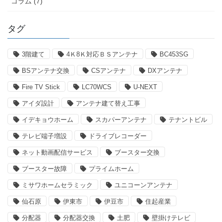
コラム (7)
タグ
3階建て
4Ｋ8Ｋ対応ＢＳアンテナ
BC453SG
BSアンテナ交換
CSアンテナ
DXアンテナ
Fire TV Stick
LC70WCS
U-NEXT
アイダ設計
アンテナ建て替え工事
イデキョウホーム
スカパーアンテナ
テナントビル
テレビ端子増設
ドライブレコーダー
ネット動画配信サービス
ブースター交換
ブースター故障
プライムホーム
ミサワホームセラミック
ユニコーンアンテナ
仙石原
伊東市
伊豆市
住起産業
分配器
分配器交換
土肥
壁掛けテレビ