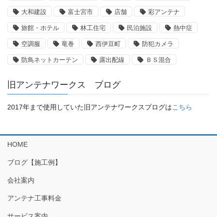
大和建設
富士宮市
店舗
彩アンテナ
旅館・ホテル
林工住宅
民泊施設
熱中症
空調服
竜巻
西伊豆町
防犯カメラ
防鳥ネットカーテン
露出配線
ＢＳ混合
旧アンテナワークス ブログ
2017年まで使用していた旧アンテナワークスブログは
こちら
HOME
ブログ【施工例】
会社案内
アンテナ工事料金
サービス案内