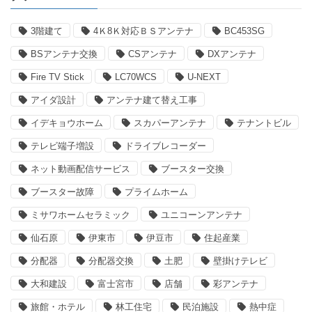
3階建て
4Ｋ8Ｋ対応ＢＳアンテナ
BC453SG
BSアンテナ交換
CSアンテナ
DXアンテナ
Fire TV Stick
LC70WCS
U-NEXT
アイダ設計
アンテナ建て替え工事
イデキョウホーム
スカパーアンテナ
テナントビル
テレビ端子増設
ドライブレコーダー
ネット動画配信サービス
ブースター交換
ブースター故障
プライムホーム
ミサワホームセラミック
ユニコーンアンテナ
仙石原
伊東市
伊豆市
住起産業
分配器
分配器交換
土肥
壁掛けテレビ
大和建設
富士宮市
店舗
彩アンテナ
旅館・ホテル
林工住宅
民泊施設
熱中症