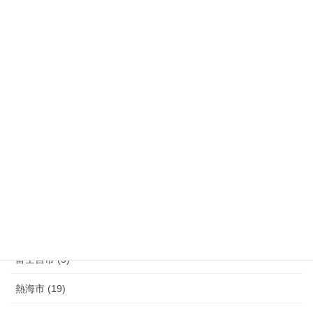
裾野市 (44)
長泉町 (39)
清水町 (33)
函南町 (25)
伊豆の国市 (29)
伊豆市 (14)
小山町 (9)
富士市 (20)
富士宮市 (5)
熱海市 (19)