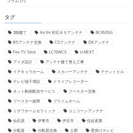
コラム (7)
タグ
3階建て
4Ｋ8Ｋ対応ＢＳアンテナ
BC453SG
BSアンテナ交換
CSアンテナ
DXアンテナ
Fire TV Stick
LC70WCS
U-NEXT
アイダ設計
アンテナ建て替え工事
イデキョウホーム
スカパーアンテナ
テナントビル
テレビ端子増設
ドライブレコーダー
ネット動画配信サービス
ブースター交換
ブースター故障
プライムホーム
ミサワホームセラミック
ユニコーンアンテナ
仙石原
伊東市
伊豆市
住起産業
分配器
分配器交換
土肥
壁掛けテレビ