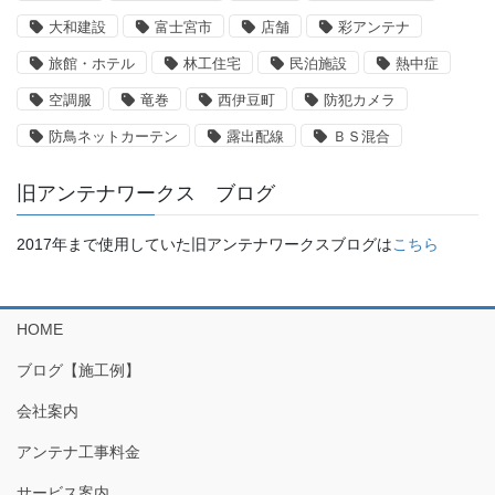
大和建設
富士宮市
店舗
彩アンテナ
旅館・ホテル
林工住宅
民泊施設
熱中症
空調服
竜巻
西伊豆町
防犯カメラ
防鳥ネットカーテン
露出配線
ＢＳ混合
旧アンテナワークス ブログ
2017年まで使用していた旧アンテナワークスブログは
こちら
HOME
ブログ【施工例】
会社案内
アンテナ工事料金
サービス案内