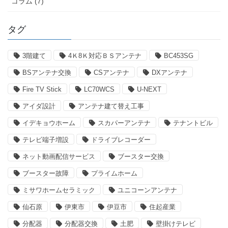
コラム (7)
タグ
3階建て
4Ｋ8Ｋ対応ＢＳアンテナ
BC453SG
BSアンテナ交換
CSアンテナ
DXアンテナ
Fire TV Stick
LC70WCS
U-NEXT
アイダ設計
アンテナ建て替え工事
イデキョウホーム
スカパーアンテナ
テナントビル
テレビ端子増設
ドライブレコーダー
ネット動画配信サービス
ブースター交換
ブースター故障
プライムホーム
ミサワホームセラミック
ユニコーンアンテナ
仙石原
伊東市
伊豆市
住起産業
分配器
分配器交換
土肥
壁掛けテレビ