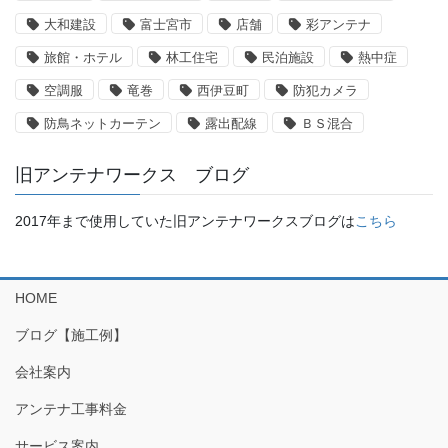
大和建設
富士宮市
店舗
彩アンテナ
旅館・ホテル
林工住宅
民泊施設
熱中症
空調服
竜巻
西伊豆町
防犯カメラ
防鳥ネットカーテン
露出配線
ＢＳ混合
旧アンテナワークス ブログ
2017年まで使用していた旧アンテナワークスブログは
こちら
HOME
ブログ【施工例】
会社案内
アンテナ工事料金
サービス案内