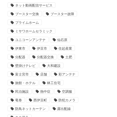
ネット動画配信サービス
ブースター交換
ブースター故障
プライムホーム
ミサワホームセラミック
ユニコーンアンテナ
仙石原
伊東市
伊豆市
住起産業
分配器
分配器交換
土肥
壁掛けテレビ
大和建設
富士宮市
店舗
彩アンテナ
旅館・ホテル
林工住宅
民泊施設
熱中症
空調服
竜巻
西伊豆町
防犯カメラ
防鳥ネットカーテン
露出配線