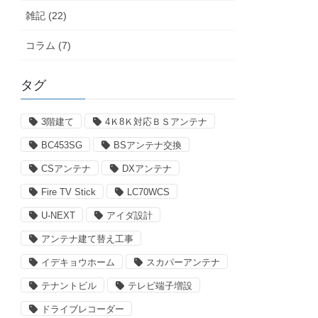
雑記 (22)
コラム (7)
タグ
3階建て
4Ｋ8Ｋ対応ＢＳアンテナ
BC453SG
BSアンテナ交換
CSアンテナ
DXアンテナ
Fire TV Stick
LC70WCS
U-NEXT
アイダ設計
アンテナ建て替え工事
イデキョウホーム
スカパーアンテナ
テナントビル
テレビ端子増設
ドライブレコーダー