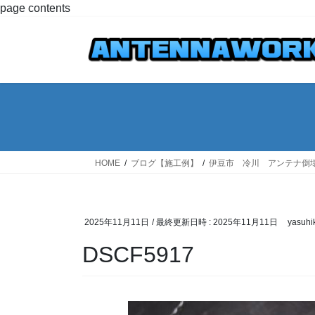
コ
ナ
page contents
ン
ビ
テ
ゲ
ン
ー
ツ
シ
へ
ョ
ス
ン
キ
に
ッ
移
プ
動
HOME
ブログ【施工例】
伊豆市 冷川 アンテナ倒
2025年11月11日
/ 最終更新日時 :
2025年11月11日
yasuhi
DSCF5917