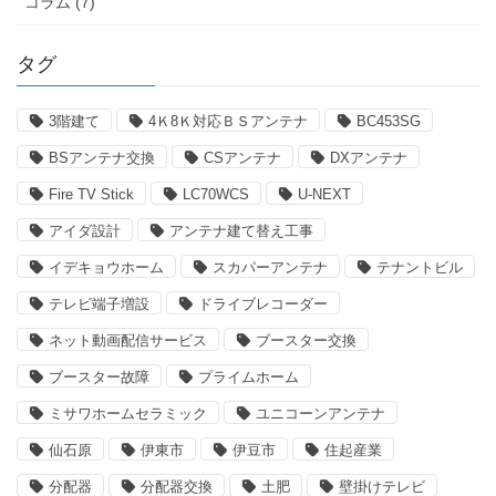
コラム (7)
タグ
3階建て
4Ｋ8Ｋ対応ＢＳアンテナ
BC453SG
BSアンテナ交換
CSアンテナ
DXアンテナ
Fire TV Stick
LC70WCS
U-NEXT
アイダ設計
アンテナ建て替え工事
イデキョウホーム
スカパーアンテナ
テナントビル
テレビ端子増設
ドライブレコーダー
ネット動画配信サービス
ブースター交換
ブースター故障
プライムホーム
ミサワホームセラミック
ユニコーンアンテナ
仙石原
伊東市
伊豆市
住起産業
分配器
分配器交換
土肥
壁掛けテレビ