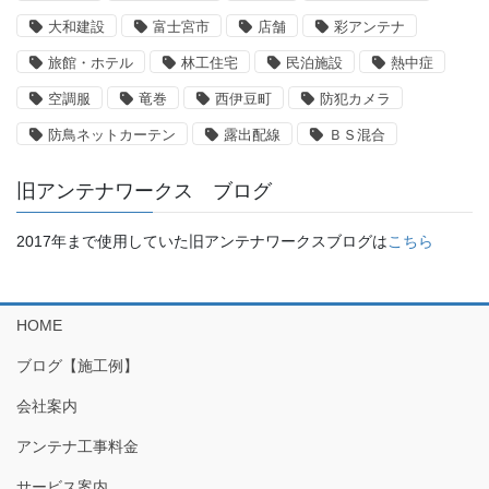
大和建設
富士宮市
店舗
彩アンテナ
旅館・ホテル
林工住宅
民泊施設
熱中症
空調服
竜巻
西伊豆町
防犯カメラ
防鳥ネットカーテン
露出配線
ＢＳ混合
旧アンテナワークス ブログ
2017年まで使用していた旧アンテナワークスブログは
こちら
HOME
ブログ【施工例】
会社案内
アンテナ工事料金
サービス案内