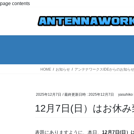
コ
ナ
page contents
ン
ビ
テ
ゲ
ン
ー
ツ
シ
へ
ョ
ス
ン
キ
に
ッ
移
プ
動
HOME
お知らせ
アンテナワークスIDEからのお知ら
2025年12月7日
/ 最終更新日時 :
2025年12月7日
yasuhiko 
12月7日(日）はお休
表題にありますように、本日、
12月7日(日