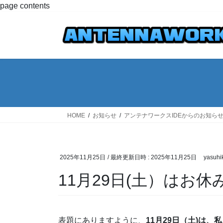
コ
ナ
page contents
ン
ビ
テ
ゲ
ン
ー
ツ
シ
へ
ョ
ス
ン
キ
に
ッ
移
プ
動
HOME
お知らせ
アンテナワークスIDEからのお知ら
2025年11月25日
/ 最終更新日時 :
2025年11月25日
yasuhi
11月29日(土）はお
表題にありますように、
11月29日（土)は