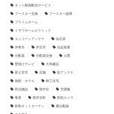
ネット動画配信サービス
ブースター交換
ブースター故障
プライムホーム
ミサワホームセラミック
ユニコーンアンテナ
仙石原
伊東市
伊豆市
住起産業
分配器
分配器交換
土肥
壁掛けテレビ
大和建設
富士宮市
店舗
彩アンテナ
旅館・ホテル
林工住宅
民泊施設
熱中症
空調服
竜巻
西伊豆町
防犯カメラ
防鳥ネットカーテン
露出配線