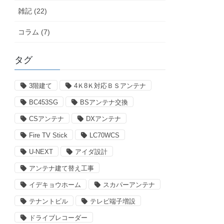
雑記 (22)
コラム (7)
タグ
3階建て
4Ｋ8Ｋ対応ＢＳアンテナ
BC453SG
BSアンテナ交換
CSアンテナ
DXアンテナ
Fire TV Stick
LC70WCS
U-NEXT
アイダ設計
アンテナ建て替え工事
イデキョウホーム
スカパーアンテナ
テナントビル
テレビ端子増設
ドライブレコーダー