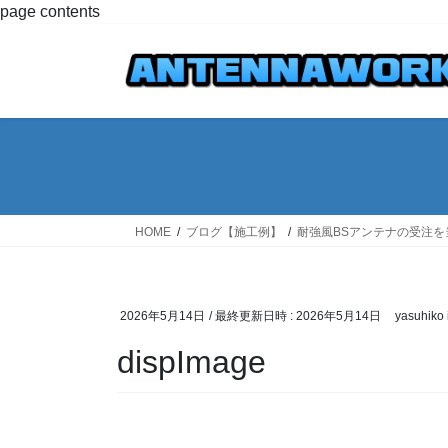
コ
ナ
page contents
ン
ビ
テ
ゲ
ン
ー
ツ
シ
へ
ョ
ス
ン
キ
に
ッ
移
プ
動
HOME
ブログ【施工例】
耐強風BSアンテナの受注
2026年5月14日
/ 最終更新日時 :
2026年5月14日
yasuhiko 
dispImage