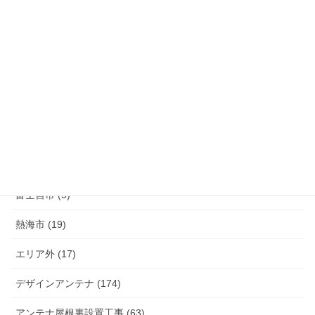
清水町 (33)
函南町 (25)
伊豆の国市 (29)
伊豆市 (14)
小山町 (9)
富士市 (20)
富士宮市 (5)
熱海市 (19)
エリア外 (17)
デザインアンテナ (174)
アンテナ屋根裏設置工事 (63)