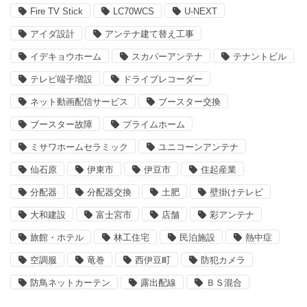
Fire TV Stick
LC70WCS
U-NEXT
アイダ設計
アンテナ建て替え工事
イデキョウホーム
スカパーアンテナ
テナントビル
テレビ端子増設
ドライブレコーダー
ネット動画配信サービス
ブースター交換
ブースター故障
プライムホーム
ミサワホームセラミック
ユニコーンアンテナ
仙石原
伊東市
伊豆市
住起産業
分配器
分配器交換
土肥
壁掛けテレビ
大和建設
富士宮市
店舗
彩アンテナ
旅館・ホテル
林工住宅
民泊施設
熱中症
空調服
竜巻
西伊豆町
防犯カメラ
防鳥ネットカーテン
露出配線
ＢＳ混合