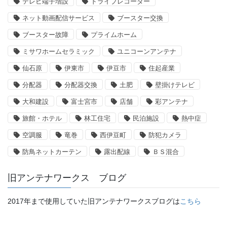
テレビ端子増設
ドライブレコーダー
ネット動画配信サービス
ブースター交換
ブースター故障
プライムホーム
ミサワホームセラミック
ユニコーンアンテナ
仙石原
伊東市
伊豆市
住起産業
分配器
分配器交換
土肥
壁掛けテレビ
大和建設
富士宮市
店舗
彩アンテナ
旅館・ホテル
林工住宅
民泊施設
熱中症
空調服
竜巻
西伊豆町
防犯カメラ
防鳥ネットカーテン
露出配線
ＢＳ混合
旧アンテナワークス ブログ
2017年まで使用していた旧アンテナワークスブログは
こちら