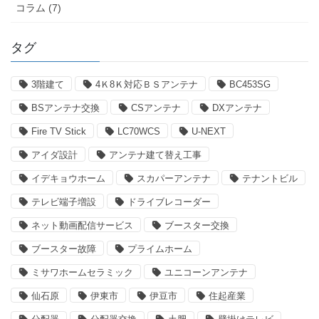
コラム (7)
タグ
3階建て
4Ｋ8Ｋ対応ＢＳアンテナ
BC453SG
BSアンテナ交換
CSアンテナ
DXアンテナ
Fire TV Stick
LC70WCS
U-NEXT
アイダ設計
アンテナ建て替え工事
イデキョウホーム
スカパーアンテナ
テナントビル
テレビ端子増設
ドライブレコーダー
ネット動画配信サービス
ブースター交換
ブースター故障
プライムホーム
ミサワホームセラミック
ユニコーンアンテナ
仙石原
伊東市
伊豆市
住起産業