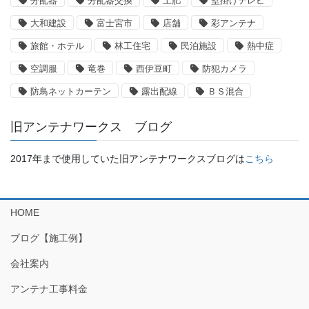
分配器
分配器交換
土肥
壁掛けテレビ
大和建設
富士宮市
店舗
彩アンテナ
旅館・ホテル
林工住宅
民泊施設
熱中症
空調服
竜巻
西伊豆町
防犯カメラ
防鳥ネットカーテン
露出配線
ＢＳ混合
旧アンテナワークス ブログ
2017年まで使用していた旧アンテナワークスブログは
こちら
HOME
ブログ【施工例】
会社案内
アンテナ工事料金